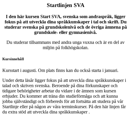
Startlinjen SVA
I den här kursen Start SVA
,
svenska som andraspråk, ligger
fokus på att utveckla dina språkkunskaper i tal och skrift. Du
studerar svenska på grundskolenivå och de övriga ämnena på
grundskole- eller gymnasienivå.
Du studerar tillsammans med andra unga vuxna och är en del av
miljön på folkhögskolan.
Kursinnehåll
Kursstart i augusti. Om plats finns kan du också starta i januari.
Under detta läsår ligger fokus på att utveckla dina språkkunskaper i
talad och skriven svenska. Beroende på dina förkunskaper och
tidigare behörigheter arbetar du vidare i de ämnen som kursen
erbjuder. Du kommer att träna din studieförmåga och att kunna
jobba självständigt och förbereds för att fortsätta att studera på vår
Startlinje eller på någon av våra terminskurser. På den här linjen får
du extra stöd att utveckla dina språkkunskaper .