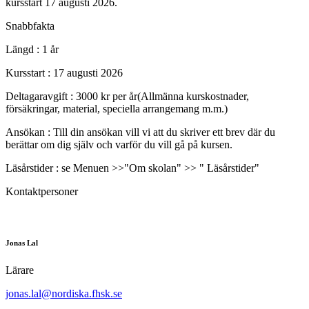
kursstart 17 augusti 2026.
Snabbfakta
Längd :
1 år
Kursstart :
17 augusti 2026
Deltagaravgift :
3000 kr per år(Allmänna kurskostnader,
försäkringar, material, speciella arrangemang m.m.)
Ansökan :
Till din ansökan vill vi att du skriver ett brev där du
berättar om dig själv och varför du vill gå på kursen.
Läsårstider :
se Menuen >>"Om skolan" >> " Läsårstider"
Kontaktpersoner
Jonas Lal
Lärare
jonas.lal@nordiska.fhsk.se