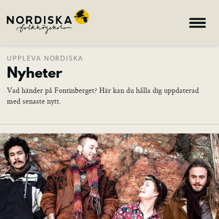
UPPLEVA NORDISKA
Hem
Nyheter
Kurser
Vad händer på Fontinberget? Här kan du hålla dig uppdaterad
Om skolan
med senaste nytt.
Nyheter
Konferens & B&B
Nordiska deltagare
search
Allmän kurs
Bild