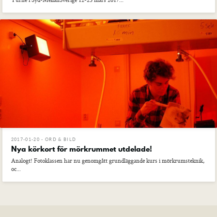
2017-01-20 - ORD & BILD
Nya körkort för mörkrummet utdelade!
Analogt! Fotoklassen har nu genomgått grundläggande kurs i mörkrumsteknik,
oc...