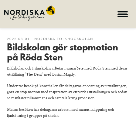
Hem
2022-03-01 - NORDISKA FOLKHÖGSKOLAN
Bildskolan gör stopmotion
Kurser
på Röda Sten
Om skolan
Bildskolan och Filmskolan arbetar i samarbete med Röda Sten med deras
Nyheter
utställning ”The Dent” med Basim Magdy.
Konferens & B&B
Under tre besök på konsthallen får deltagarna en visning av utställningen,
göra en stop motion med inspiration av ett verk i utställningen och sedan
Nordiska deltagare
se resultatet tillsammans och samtala kring processen.
Mellan besöken har deltagarna arbetat med manus, klippning och
search
ljudsättning i grupper på skolan.
Allmän kurs
Bild