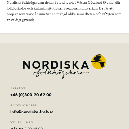
Nordiska folkhögskolan deltar i ett nätverk i Västra Götaland (Fokis) där
Foto
folhögskolor och kulturinstitutioner i regionen samverkar. Det är ett
Film
projekt som varje år innebär en mängd olika samarbeten och utbyten som
är väldigt givande.
Musik
Teater
Distans
Senior
Sommarkurser
Kontakt
TELEFON
+46 (0)303-20 62 00
E-POSTADRESS
info@nordiska.fhsk.se
ÖPPETTIDER
Mån-fre 8.00-16.00