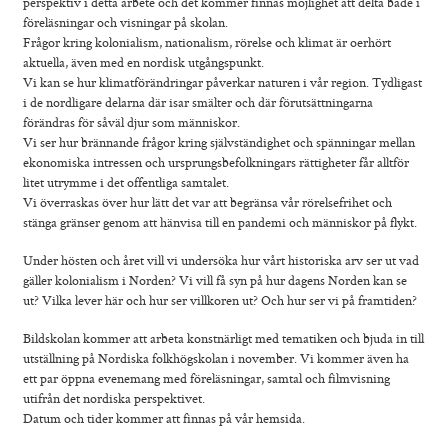
perspektiv i detta arbete och det kommer finnas möjlighet att delta både i
Foto
föreläsningar och visningar på skolan.
Frågor kring kolonialism, nationalism, rörelse och klimat är oerhört
Film
aktuella, även med en nordisk utgångspunkt.
Musik
Vi kan se hur klimatförändringar påverkar naturen i vår region. Tydligast
Teater
i de nordligare delarna där isar smälter och där förutsättningarna
förändras för såväl djur som människor.
Distans
Vi ser hur brännande frågor kring självständighet och spänningar mellan
Senior
ekonomiska intressen och ursprungsbefolkningars rättigheter får alltför
Sommarkurser
litet utrymme i det offentliga samtalet.
Vi överraskas över hur lätt det var att begränsa vår rörelsefrihet och
Kontakt
stänga gränser genom att hänvisa till en pandemi och människor på flykt.
Under hösten och året vill vi undersöka hur vårt historiska arv ser ut vad
gäller kolonialism i Norden? Vi vill få syn på hur dagens Norden kan se
ut? Vilka lever här och hur ser villkoren ut? Och hur ser vi på framtiden?
Bildskolan kommer att arbeta konstnärligt med tematiken och bjuda in till
utställning på Nordiska folkhögskolan i november. Vi kommer även ha
ett par öppna evenemang med föreläsningar, samtal och filmvisning
utifrån det nordiska perspektivet.
Datum och tider kommer att finnas på vår hemsida.