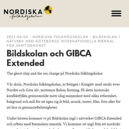
Hem
2021-06-04 - NORDISKA FOLKHÖGSKOLAN - BILDSKOLAN I
NÄTVERK MED GÖTEBORGS INTERNATIONELLA BIENNAL
FÖR SAMTIDSKONST
Kurser
Bildskolan och GIBCA
Om skolan
Extended
Nyheter
The ghost ship and the sea change på Nordiska folkhögskolan
Konferens & B&B
Vår skola, Nordiska folkhögskolan, är belägen i Kungälv med utsikt över
Nordiska deltagare
Nordre och Göta älv, mittemot Bohus fästning. På detta historiskt
konfliktfyllda gränsområde möts idag människor med olika erfarenhet,
bakgrund och mål för att ägna sig åt bild, musik, teater, film, foto eller för
search
att läsa in gymnasiebehörigheter.
Under hösten kommer vi på Bildskolan ingå i nätverket GIBCA Extended
Allmän kurs
och arbeta med biennalens tematik. Vi kommer att utgå från ett nordiskt
Bild