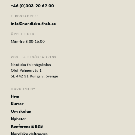
+46 (0)303-20 62 00
E-POSTADRESS
info@nordiska.fhsk.se
ÖPPETTIDER
Mån-fre 8.00-16.00
POST- & BESÖKSADRESS
Nordiska folkhögskolan
Olof Palmes väg 1
SE 442 31 Kungälv, Sverige
HUVUDMENY
Hem
Kurser
Om skolan
Nyheter
Konferens & B&B
Nordiska deltagare