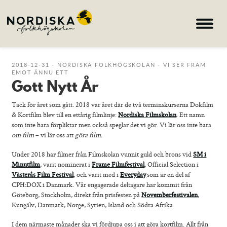
Hem
2018-12-31 - NORDISKA FOLKHÖGSKOLAN - VI SER FRAM
EMOT ÄNNU ETT
Gott Nytt År
Kurser
Om skolan
Tack för året som gått. 2018 var året där de två terminskurserna Dokfilm
& Kortfilm blev till en ettårig filmlinje:
Nordiska Filmskolan
. Ett namn
Nyheter
som inte bara förpliktar men också speglar det vi gör. Vi lär oss inte bara
om film
– vi lär oss att
göra film.
Konferens & B&B
Under 2018 har filmer från Filmskolan vunnit guld och brons vid
Nordiska deltagare
SM i
Minutfilm
, varit nominerat i
Frame Filmfestival
, Official Selection i
Västerås Film Festival
, och varit med i
Everyday
som är en del af
search
CPH:DOX i Danmark. Vår engagerade deltagare har kommit från
Göteborg, Stockholm, direkt från prisfesten på
Novemberfestivalen
,
Kungälv, Danmark, Norge, Syrien, Island och Södra Afrika.
Allmän kurs
I dem närmaste månader ska vi fördjupa oss i att göra kortfilm. Allt från
Bild