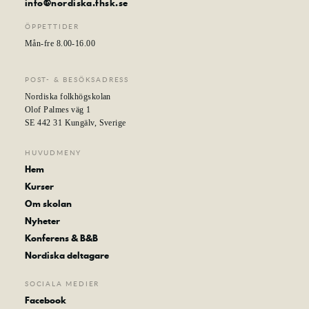
info@nordiska.fhsk.se
ÖPPETTIDER
Mån-fre 8.00-16.00
POST- & BESÖKSADRESS
Nordiska folkhögskolan
Olof Palmes väg 1
SE 442 31 Kungälv, Sverige
HUVUDMENY
Hem
Kurser
Om skolan
Nyheter
Konferens & B&B
Nordiska deltagare
SOCIALA MEDIER
Facebook