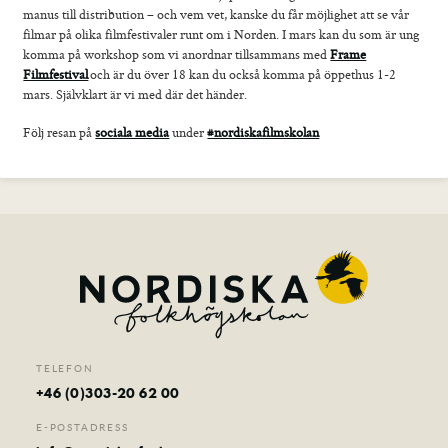
manus till distribution – och vem vet, kanske du får möjlighet att se vår
Foto
filmar på olika filmfestivaler runt om i Norden. I mars kan du som är ung
Film
komma på workshop som vi anordnar tillsammans med
Frame
Musik
Filmfestival
och är du över 18 kan du också komma på öppethus 1-2
mars. Självklart är vi med där det händer.
Teater
Distans
Följ resan på
sociala media
under
#nordiskafilmskolan
Senior
Sommarkurser
Kontakt
TELEFON
+46 (0)303-20 62 00
E-POSTADRESS