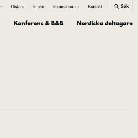
Sök
search
er
Distans
Senior
Sommarkurser
Kontakt
close
r
Konferens & B&B
Nordiska deltagare