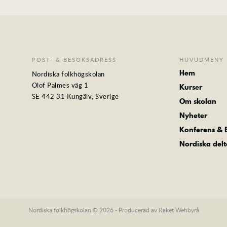
POST- & BESÖKSADRESS
HUVUDMENY
Hem
Nordiska folkhögskolan
Olof Palmes väg 1
Kurser
SE 442 31 Kungälv, Sverige
Om skolan
Nyheter
Konferens &
Nordiska del
Nordiska folkhögskolan © 2026 - Producerad av
Raket Webbyrå