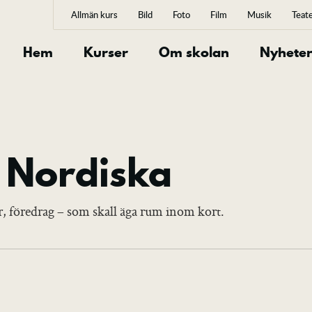
Allmän kurs
Bild
Foto
Film
Musik
Teat
Hem
Kurser
Om skolan
Nyhete
 Nordiska
er, föredrag – som skall äga rum inom kort.