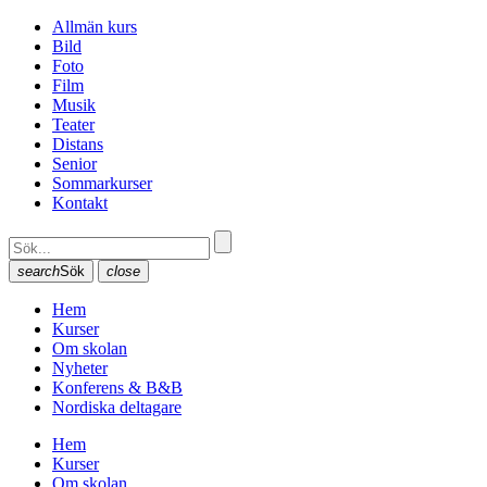
Allmän kurs
Bild
Foto
Film
Musik
Teater
Distans
Senior
Sommarkurser
Kontakt
search
Sök
close
Hem
Kurser
Om skolan
Nyheter
Konferens & B&B
Nordiska deltagare
Hem
Kurser
Om skolan