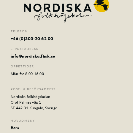
Foto
Film
Musik
Teater
TELEFON
Distans
+46 (0)303-20 62 00
Senior
E-POSTADRESS
Sommarkurser
info@nordiska.fhsk.se
Kontakt
ÖPPETTIDER
Mån-fre 8.00-16.00
POST- & BESÖKSADRESS
Nordiska folkhögskolan
Olof Palmes väg 1
SE 442 31 Kungälv, Sverige
HUVUDMENY
Hem