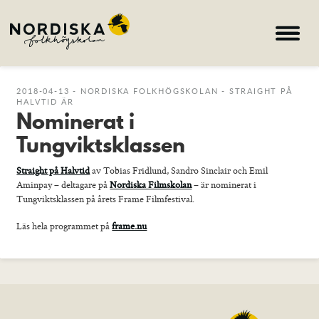
Hem
2018-04-13 - NORDISKA FOLKHÖGSKOLAN - STRAIGHT PÅ
HALVTID ÄR
Nominerat i
Kurser
Tungviktsklassen
Om skolan
Nyheter
Straight på Halvtid
av Tobias Fridlund, Sandro Sinclair och Emil
Aminpay – deltagare på
Nordiska Filmskolan
– är nominerat i
Konferens & B&B
Tungviktsklassen på årets Frame Filmfestival.
Nordiska deltagare
Läs hela programmet på
frame.nu
search
Allmän kurs
Bild