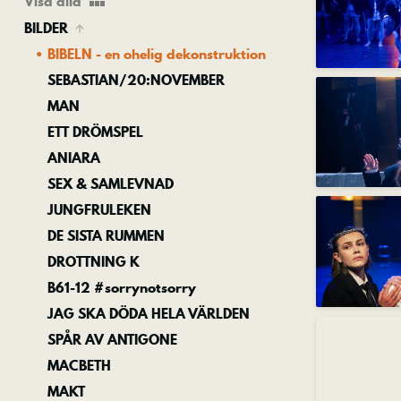
view_module
Visa alla
BILDER
BIBELN - en ohelig dekonstruktion
SEBASTIAN/20:NOVEMBER
MAN
ETT DRÖMSPEL
ANIARA
SEX & SAMLEVNAD
JUNGFRULEKEN
DE SISTA RUMMEN
DROTTNING K
B61-12 #sorrynotsorry
JAG SKA DÖDA HELA VÄRLDEN
SPÅR AV ANTIGONE
MACBETH
MAKT