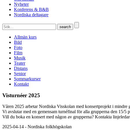
Nyheter
Konferens & B&B
Nordiska deltagare
search
Allmän kurs
Bild
Foto
Film
Musik
Teater
Distans
Senior
Sommarkurser
Kontakt
Visturnéer 2025
Våren 2025 arbetar Nordiska Visskolan med konsertprojekt i mindre g
Vi avslutar med en gemensam turnéfinal för alla grupperna den 15/5 p
Vill du boka en konsert med någon av grupperna? Kontakta linjeled
2025-04-14 - Nordiska folkhögskolan