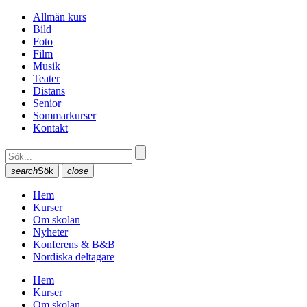
Allmän kurs
Bild
Foto
Film
Musik
Teater
Distans
Senior
Sommarkurser
Kontakt
search
Sök
close
Hem
Kurser
Om skolan
Nyheter
Konferens & B&B
Nordiska deltagare
Hem
Kurser
Om skolan