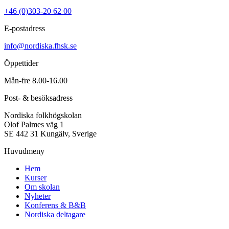
+46 (0)303-20 62 00
E-postadress
info@nordiska.fhsk.se
Öppettider
Mån-fre 8.00-16.00
Post- & besöksadress
Nordiska folkhögskolan
Olof Palmes väg 1
SE 442 31 Kungälv, Sverige
Huvudmeny
Hem
Kurser
Om skolan
Nyheter
Konferens & B&B
Nordiska deltagare