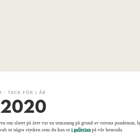
M - TACK FÖR I ÅR
f 2020
Även om slutet på året var en utmaning på grund av corona pandemin, ly
 valt ut några stycken som du kan se
i gallerian
på vår hemsida.