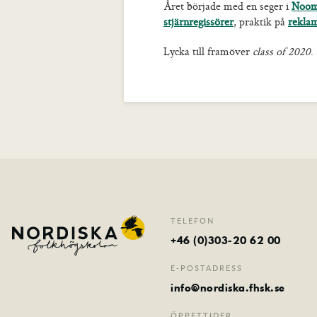
Året började med en seger i
Noom
stjärnregissörer
, praktik på
rekla
Lycka till framöver
class of 2020
.
TELEFON
+46 (0)303-20 62 00
E-POSTADRESS
info@nordiska.fhsk.se
ÖPPETTIDER