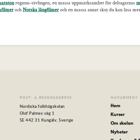
araton
regions-tävlingen, en massa uppmärksamhet för deltagarnas
m
mfilmer
och
Norska långfilmer
och en massa annat skoj du kan läsa m
POST- & BESÖKSADRESS
HUVUDMENY
Hem
Nordiska folkhögskolan
Olof Palmes väg 1
Kurser
SE 442 31 Kungälv, Sverige
Om skolan
Nyheter