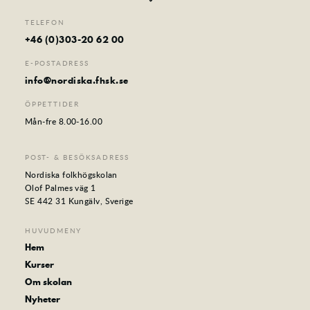
TELEFON
+46 (0)303-20 62 00
E-POSTADRESS
info@nordiska.fhsk.se
ÖPPETTIDER
Mån-fre 8.00-16.00
POST- & BESÖKSADRESS
Nordiska folkhögskolan
Olof Palmes väg 1
SE 442 31 Kungälv, Sverige
HUVUDMENY
Hem
Kurser
Om skolan
Nyheter