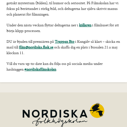
Konferens & B&B
gotiskt mysterium (bilden), til humor och seriositet. På Filmskolan har vi
Nordiska deltagare
fokus på berättandet i rörlig bild, och deltagerna har själva skrivit manus
och planerat för filmningen.
Kontakt
Under den nästa veckan flyttar deltagerna ner i
källaren
i filmhuset för att
börja klipp-processen.
DU är bjuden till premiären på
Trappan Bio
i Kungälv så klart – skicka en
mail till
film@nordiska.fhsk.se
och skaffa dig en plats i biosalen 21:a maj
klockan 11.
Vill du vara up-to-date kan du följa oss på sociala media under
hashtaggen
#nordiskafilmskolan