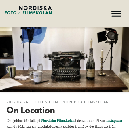
Filmskolan
Fotoskolan
Galleri Film
Galleri Foto
Nyheter
Hem – Nordiska folkhögskolan
2019-04-24 - FOTO & FILM - NORDISKA FILMSKOLAN
On Location
Kurser
Om skolan
Det jobbas för fullt på
Nordiska Filmskolan
i dessa tider. På vår
Instagram
Nyheter
kan du följa hur slutproduktionerna skrider framåt – det finns allt från