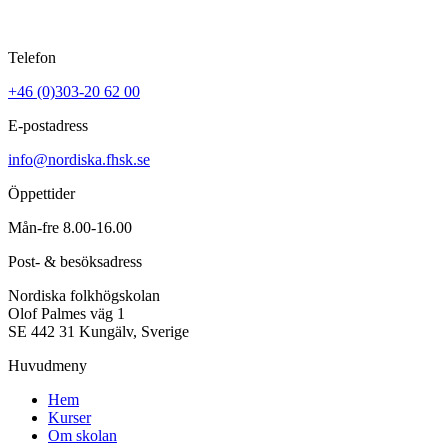
Telefon
+46 (0)303-20 62 00
E-postadress
info@nordiska.fhsk.se
Öppettider
Mån-fre 8.00-16.00
Post- & besöksadress
Nordiska folkhögskolan
Olof Palmes väg 1
SE 442 31 Kungälv, Sverige
Huvudmeny
Hem
Kurser
Om skolan