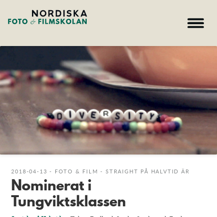
Filmskolan
Fotoskolan
Galleri Film
Galleri Foto
Nyheter
Hem – Nordiska folkhögskolan
2018-04-13 - FOTO & FILM - STRAIGHT PÅ HALVTID ÄR
Nominerat i
Kurser
Om skolan
Tungviktsklassen
Nyheter