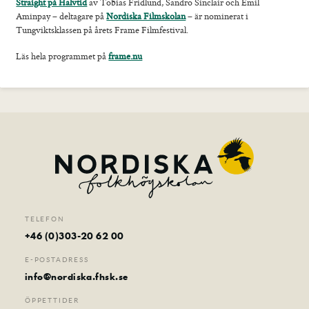
Konferens & B&B
Straight på Halvtid
av Tobias Fridlund, Sandro Sinclair och Emil
Aminpay – deltagare på
Nordiska Filmskolan
– är nominerat i
Nordiska deltagare
Tungviktsklassen på årets Frame Filmfestival.
Kontakt
Läs hela programmet på
frame.nu
TELEFON
+46 (0)303-20 62 00
E-POSTADRESS
info@nordiska.fhsk.se
ÖPPETTIDER