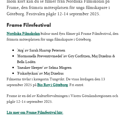
Konferens & B&B
Inom kort kan du se filmer från Nordiska Filmskolan på
Frame, den främsta mötesplatsen för unga filmskapare i
Nordiska deltagare
Göteborg. Festivalen pågår 12-14 september 2025.
Kontakt
Frame Filmfestival
Nordiska Filmskolan
bidrar med fyra filmer på Frame Filmfestival, den
främsta mötesplatsen för unga filmskapare i Göteborg.
’Arg’ av Sarah Haarup Petersen
’Hormonella Preventivmedel
’
av Gry Corfitzen, Maj Dixelius &
Bella Lodén
’Sneaker Sleeper’ av Selma Mogren
’Fiskarlyckan’ av Maj Dixelius
Filmerna tävlar i kategorin Tungvikt. De visas lördagen den 13
september 2025 på
Bio Roy i Göteborg
. Fri entré.
Frame är en del av Kulturförvaltningen i Västra Götalandsregionen och
pågår 12-14 september 2025.
Läs mer om Frame Filmfestival här.