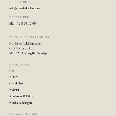
E-POSTADRESS
info@nordiska.fhsk.se
ÖPPETTIDER
Mån-fre 8.00-16.00
POST- & BESÖKSADRESS
Nordiska folkhögskolan
Olof Palmes väg 1
SE 442 31 Kungälv, Sverige
HUVUDMENY
Hem
Kurser
Om skolan
Nyheter
Konferens & B&B
Nordiska deltagare
SOCIALA MEDIER