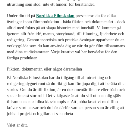
utrustning som stöd, inte ett hinder, för berättandet.
Under din tid på
Nordiska Filmskolan
presenteras du för olika
övningar inom filmproduktion - båda fiktion och dokumentärt - dock
alltid med fokus på att skapa historier med innehåll. Vi kommer gå
igenom allt från idé, manus, storyboard, till filmning, ljudarbete och
redigering. Genom teoretiska och pratiska övningar upparbetar du en
verktygslåda som du kan använda dig av när du gör film tillsammans
med dina studiekamrater. Varje kreativt val har betydelse för den
färdiga produkten.
Fiktion, dokumentär, eller något däremellan
På
Nordiska Filmskolan
har du tillgång till all utrustning och
redigering dygnet runt så du riktigt kan fördjupa dig i att berätta dina
stories. Om du är till fiktion, är en dokumentärfilmare eller båda och
spelar inte så stor roll. Det viktigaste är att du vill utmana dig själv
tillsammans med dina klasskompisar. Att jobba kreativt med film
kräver stort ansvar och du bör därför vara en person som är villig att
jobba i projekt och gillar att samarbeta.
Valet är ditt.