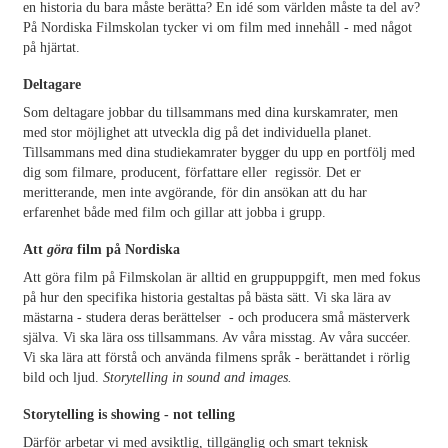
en historia du bara måste berätta? En idé som världen måste ta del av?
På Nordiska Filmskolan tycker vi om film med innehåll - med något
på hjärtat.
Deltagare
Som deltagare jobbar du tillsammans med dina kurskamrater, men
med stor möjlighet att utveckla dig på det individuella planet.
Tillsammans med dina studiekamrater bygger du upp en portfölj med
dig som filmare, producent, författare eller regissör. Det er
meritterande, men inte avgörande, för din ansökan att du har
erfarenhet både med film och gillar att jobba i grupp.
Att
göra
film på Nordiska
Att göra film på Filmskolan är alltid en gruppuppgift, men med fokus
på hur den specifika historia gestaltas på bästa sätt. Vi ska lära av
mästarna - studera deras berättelser - och producera små mästerverk
själva. Vi ska lära oss tillsammans. Av våra misstag. Av våra succéer.
Vi ska lära att förstå och använda filmens språk - berättandet i rörlig
bild och ljud.
Storytelling in sound and images.
Storytelling is showing - not telling
Därför arbetar vi med avsiktlig, tillgänglig och smart teknisk