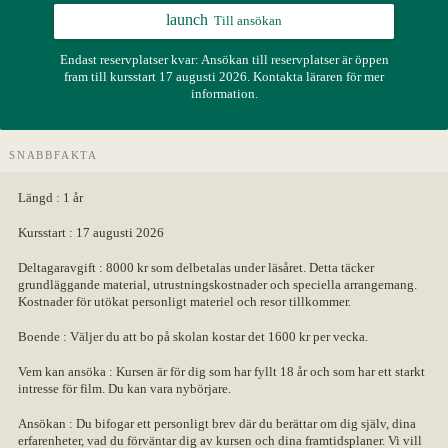
Konferens & B&B
launch
Till ansökan
Nordiska deltagare
Kontakt
Endast reservplatser kvar: Ansökan till reservplatser är öppen
fram till kursstart 17 augusti 2026. Kontakta läraren för mer
information.
SNABBFAKTA
Längd :
1 år
Kursstart :
17 augusti 2026
Deltagaravgift :
8000 kr som delbetalas under läsåret. Detta täcker
grundläggande material, utrustningskostnader och speciella arrangemang.
Kostnader för utökat personligt materiel och resor tillkommer.
Boende :
Väljer du att bo på skolan kostar det 1600 kr per vecka.
Vem kan ansöka :
Kursen är för dig som har fyllt 18 år och som har ett starkt
intresse för film. Du kan vara nybörjare.
Ansökan :
Du bifogar ett personligt brev där du berättar om dig själv, dina
erfarenheter, vad du förväntar dig av kursen och dina framtidsplaner. Vi vill