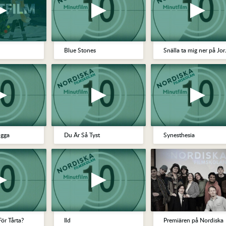
Blue Stones
Snälla 
ugga
Du Är Så Tyst
Synesthesia
För Tårta?
Ild
Premiären på Nordiska