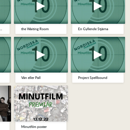
ta mig ner på Jorden igen
the Waiting Room
En Gyllende Stjärna
Vän eller Pall
Project Spellbound
Minutfilm poster