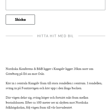
HITTA HIT MED BIL
0
0
Nordiska Konferens & B&B ligger i Kungälv ligger 20km norr om
Göteborg på E6:an mot Oslo.
Kör in i centrala Kungälv fram till stora rondellen i centrum. I rondellen;
sväng in på Fontinvägen och kör upp i den långa backen.
Där vägen delar sig; sväng höger och fortsätt rakt fram mellan
bostadshusen. Efter ca 500 meter ser ni skylten mot Nordiska
folkhögskolan, följ vägen fram till vår huvudentré.