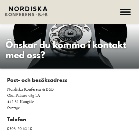
Konferens
Önskar du komma i kontakt
Bed & Breakfast Kungälv
med oss?
Kontakt
Omgivning
Post- och besöksadress
English
Nordiska Konferens & B&B
Olof Palmes väg 1A
442 31 Kungälv
Hem – Nordiska folkhögskolan
Sverige
Kurser
Om skolan
Telefon
Nyheter
0303-20 62 10
Konferens & B&B