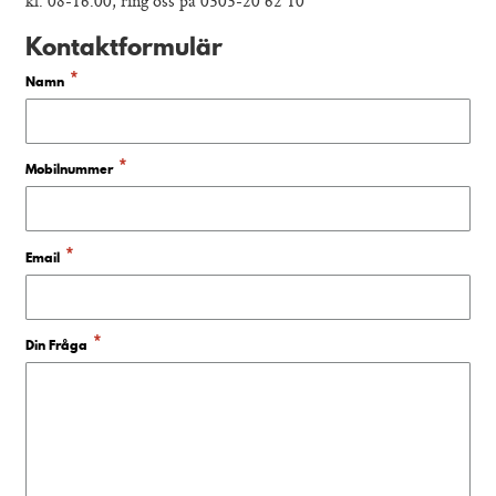
kl. 08-16.00, ring oss på 0303-20 62 10
Kontaktformulär
*
Namn
*
Mobilnummer
*
Email
*
Din Fråga