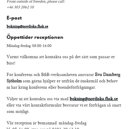
From outside of Sweden, please call:
Nordiska deltagare
+46 303 2062 10
Kontakt
E-post
bokning@nordiska.fhsk.se
Öppettider receptionen
Måndag-fredag: 08:00-16:00
Varmt välkomna att kontakta oss på det sätt som passar er
bäst!
För konferens och B&B-verksamheten ansvarar
Eva Damberg
Sjöholm
som gärna hjälper er utifrån de önskemål och behov
ni har kring konferens eller boendeförfrågningar.
Väljer ni att kontakta oss via mail
bokning@nordiska.fhsk.se
eller via vårt kontaktformulär besvarar vi er förfrågan så snart
som möjligt.
Vår reception är bemannad måndag-fredag