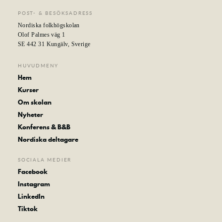
POST- & BESÖKSADRESS
Nordiska folkhögskolan
Olof Palmes väg 1
SE 442 31 Kungälv, Sverige
HUVUDMENY
Hem
Kurser
Om skolan
Nyheter
Konferens & B&B
Nordiska deltagare
SOCIALA MEDIER
Facebook
Instagram
LinkedIn
Tiktok