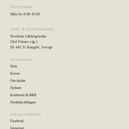
ÖPPETTIDER
Mån-fre 8.00-16.00
POST- & BESÖKSADRESS
Nordiska folkhögskolan
Olof Palmes väg 1
SE 442 31 Kungälv, Sverige
HUVUDMENY
Hem
Kurser
Om skolan
Nyheter
Konferens & B&B
Nordiska deltagare
SOCIALA MEDIER
Facebook
Instagram