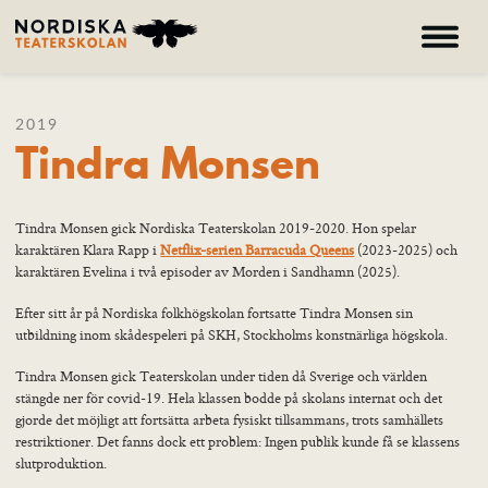
Hem
2019
Tindra Monsen
Om oss
Kurser
Deltagare
Tindra Monsen gick Nordiska Teaterskolan 2019-2020. Hon spelar
karaktären Klara Rapp i
Netflix-serien Barracuda Queens
(2023-2025) och
Galleri
karaktären Evelina i två episoder av Morden i Sandhamn (2025).
Nyheter
Efter sitt år på Nordiska folkhögskolan fortsatte Tindra Monsen sin
utbildning inom skådespeleri på SKH, Stockholms konstnärliga högskola.
Ansökan
Tindra Monsen gick Teaterskolan under tiden då Sverige och världen
stängde ner för covid-19. Hela klassen bodde på skolans internat och det
gjorde det möjligt att fortsätta arbeta fysiskt tillsammans, trots samhällets
Hem – Nordiska folkhögskolan
restriktioner. Det fanns dock ett problem: Ingen publik kunde få se klassens
Kurser
slutproduktion.
Om skolan