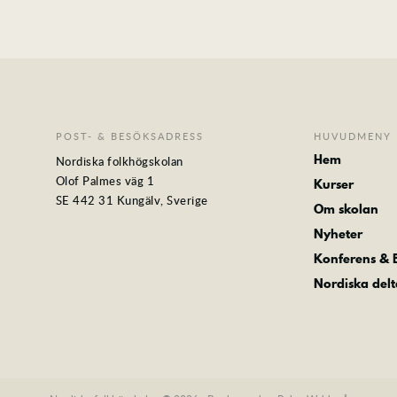
POST- & BESÖKSADRESS
HUVUDMENY
Hem
Nordiska folkhögskolan
Olof Palmes väg 1
Kurser
SE 442 31 Kungälv, Sverige
Om skolan
Nyheter
Konferens &
Nordiska del