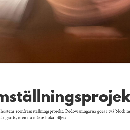
mställningsproje
 höstens scenframställningsprojekt. Redovisningarna görs i två block m
 är gratis, men du måste boka biljett.