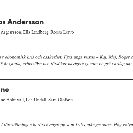
as Andersson
Ásgeirsson, Ella Lindberg, Roosa Leivo
 av ekonomisk kris och osäkerhet. Fyra unga vuxna – Kaj, Maj, Roger oc
t 25 år gamla, arbetslösa och försöker navigera genom en grå vardag d
ane
ine Holmvall, Lea Undall, Sara Olofson
I föreställningen berörs övergrepp som i viss mån gestaltas. Hög volym,