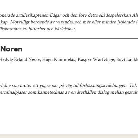
ionerade artillerikaptenen Edgar och den före detta skådespelerskan Al
nskap. Motvilligt beroende av varandra och mer eller mindre isolerade i
illsammans av bitterhet och kärlekshat.
s Noren
 Hedvig Erland Nesse, Hugo Kummelås, Kasper Warfvinge, Suvi Lauk
 avlidne son möter ett yngre par på väg till förlossningsavdelningen. Tid
erminalpjäser som kännetecknas av en återhållen dialog mellan gestalte