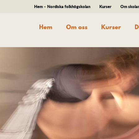
Hem – Nordiska folkhögskolan
Kurser
Om skola
Hem
Om oss
Kurser
D