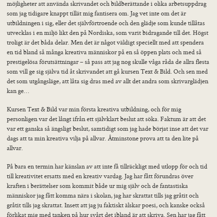
möjligheter att använda skrivandet och bildberättande i olika arbetsuppdrag
Nordiska deltagare
som jag tidigare knappt tillät mig fantisera om. Jag vet inte om det är
Kontakt
utbildningen i sig, eller det självförtroende och den glädje som kunde tillåtas
utvecklas i en miljö likt den på Nordiska, som varit bidragande till det. Högst
troligt är det båda delar. Men det är något väldigt speciellt med att spendera
en tid bland så många kreativa människor på en så öppen plats och med så
prestigelösa förutsättningar – så pass att jag nog skulle våga råda de allra flesta
som vill ge sig själva tid åt skrivandet att gå kursen Text & Bild. Och sen med
det som utgångsläge, att låta sig dras med av allt det andra som skrivarglädjen
kan ge…
Kursen Text & Bild var min första kreativa utbildning, och för mig
personligen var det långt ifrån ett självklart beslut att söka. Faktum är att det
var ett ganska så ängsligt beslut, samtidigt som jag hade börjat inse att det var
dags att ta min kreativa vilja på allvar. Åtminstone prova att ta den lite på
allvar.
På bara en termin har känslan av att inte få tillräckligt med utlopp för och tid
till kreativitet ersatts med en kreativ vardag. Jag har fått förundras över
kraften i berättelser som kommit både ur mig själv och de fantastiska
människor jag fått komma nära i skolan, jag har skrattat tills jag gråtit och
gråtit tills jag skrattat. Insett att jag ju faktiskt älskar poesi, och kanske också
förlikat mig med tanken på hur svårt det ibland är att skriva. Sen har jag fått