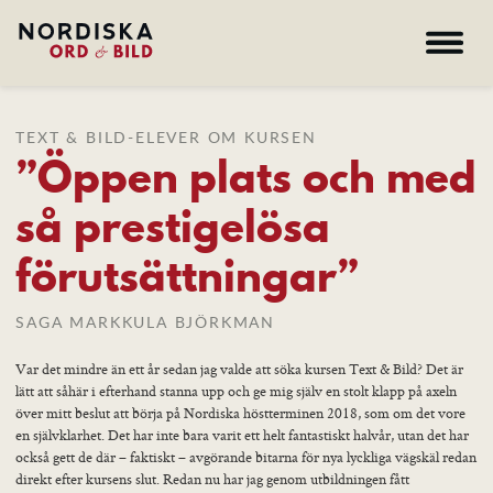
Bildskolan
TEXT & BILD-ELEVER OM KURSEN
”Öppen plats och med
Biografiskt berättande
Skriva klart
så prestigelösa
Lärare
förutsättningar”
Nyheter
SAGA MARKKULA BJÖRKMAN
Hem – Nordiska folkhögskolan
Var det mindre än ett år sedan jag valde att söka kursen Text & Bild? Det är
Kurser
lätt att såhär i efterhand stanna upp och ge mig själv en stolt klapp på axeln
över mitt beslut att börja på Nordiska höstterminen 2018, som om det vore
Om skolan
en självklarhet. Det har inte bara varit ett helt fantastiskt halvår, utan det har
Nyheter
också gett de där – faktiskt – avgörande bitarna för nya lyckliga vägskäl redan
Konferens & B&B
direkt efter kursens slut. Redan nu har jag genom utbildningen fått