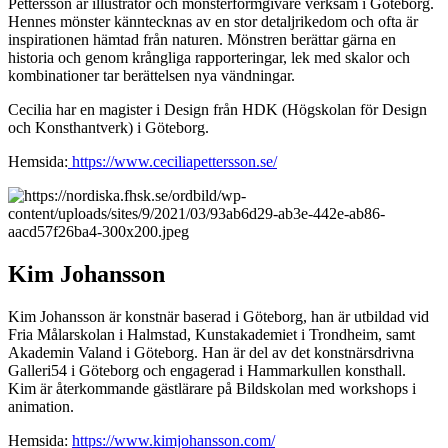
Pettersson är illustratör och mönsterformgivare verksam i Göteborg.
Hennes mönster känntecknas av en stor detaljrikedom och ofta är
inspirationen hämtad från naturen. Mönstren berättar gärna en
historia och genom krångliga rapporteringar, lek med skalor och
kombinationer tar berättelsen nya vändningar.
Cecilia har en magister i Design från HDK (Högskolan för Design
och Konsthantverk) i Göteborg.
Hemsida:
https://www.ceciliapettersson.se/
Kim Johansson
Kim Johansson är konstnär baserad i Göteborg, han är utbildad vid
Fria Målarskolan i Halmstad, Kunstakademiet i Trondheim, samt
Akademin Valand i Göteborg. Han är del av det konstnärsdrivna
Galleri54 i Göteborg och engagerad i Hammarkullen konsthall.
Kim är återkommande gästlärare på Bildskolan med workshops i
animation.
Hemsida:
https://www.kimjohansson.com/