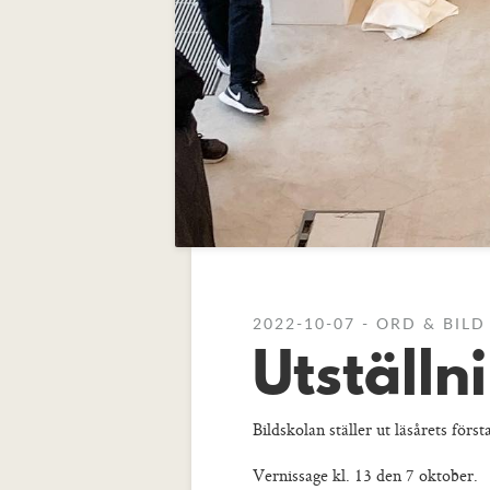
2022-10-07 - ORD & BIL
Utställn
Bildskolan ställer ut läsårets för
Vernissage kl. 13 den 7 oktober.