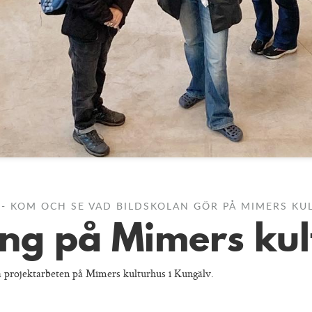
D - KOM OCH SE VAD BILDSKOLAN GÖR PÅ MIMERS K
ing på Mimers kul
sta projektarbeten på Mimers kulturhus i Kungälv.