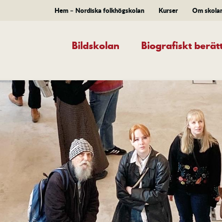
Hem – Nordiska folkhögskolan
Kurser
Om skola
Bildskolan
Biografiskt berä