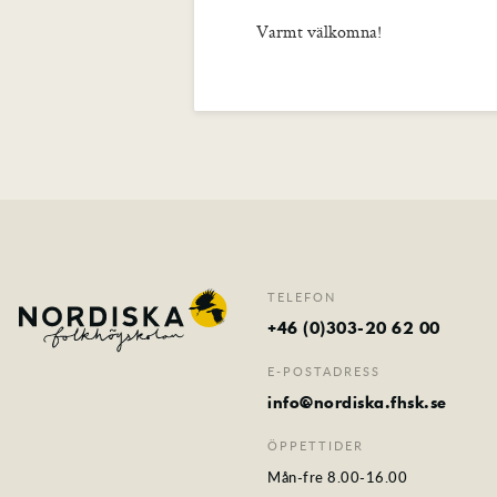
Varmt välkomna!
TELEFON
+46 (0)303-20 62 00
E-POSTADRESS
info@nordiska.fhsk.se
ÖPPETTIDER
Mån-fre 8.00-16.00