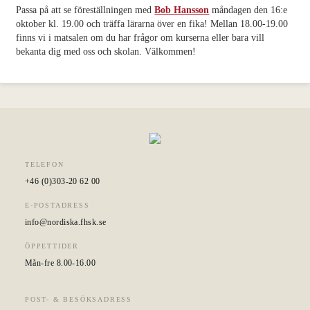
Nordiska deltagare
Passa på att se föreställningen med
Bob Hansson
måndagen den 16:e
oktober kl. 19.00 och träffa lärarna över en fika! Mellan 18.00-19.00
Kontakt
finns vi i matsalen om du har frågor om kurserna eller bara vill
bekanta dig med oss och skolan. Välkommen!
TELEFON
+46 (0)303-20 62 00
E-POSTADRESS
info@nordiska.fhsk.se
ÖPPETTIDER
Mån-fre 8.00-16.00
POST- & BESÖKSADRESS