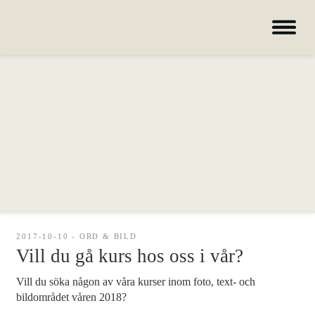
Bildskolan
Biografiskt berättande
Skriva klart
Lärare
Nyheter
Hem – Nordiska folkhögskolan
2017-10-10 - ORD & BILD
Kurser
Vill du gå kurs hos oss i vår?
Om skolan
Vill du söka någon av våra kurser inom foto, text- och
Nyheter
bildområdet våren 2018?
Konferens & B&B