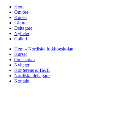
Hem
Om oss
Kurser
Lärare
Deltagare
Nyheter
Galleri
Hem – Nordiska folkhögskolan
Kurser
Om skolan
Nyheter
Konferens & B&B
Nordiska deltagare
Kontakt