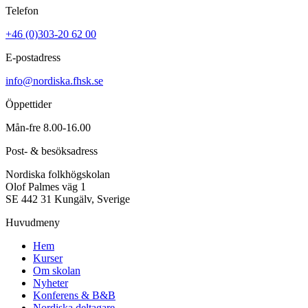
Telefon
+46 (0)303-20 62 00
E-postadress
info@nordiska.fhsk.se
Öppettider
Mån-fre 8.00-16.00
Post- & besöksadress
Nordiska folkhögskolan
Olof Palmes väg 1
SE 442 31 Kungälv, Sverige
Huvudmeny
Hem
Kurser
Om skolan
Nyheter
Konferens & B&B
Nordiska deltagare