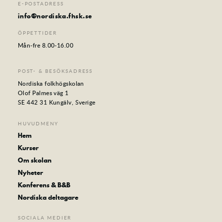
E-POSTADRESS
info@nordiska.fhsk.se
ÖPPETTIDER
Mån-fre 8.00-16.00
POST- & BESÖKSADRESS
Nordiska folkhögskolan
Olof Palmes väg 1
SE 442 31 Kungälv, Sverige
HUVUDMENY
Hem
Kurser
Om skolan
Nyheter
Konferens & B&B
Nordiska deltagare
SOCIALA MEDIER