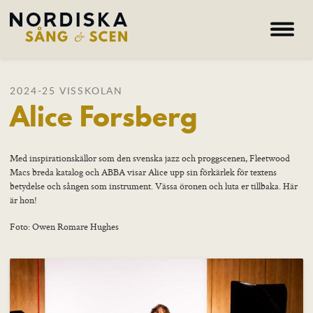
Hem
2024-25 VISSKOLAN
Alice Forsberg
Om oss
Kurser
Lärare
Med inspirationskällor som den svenska jazz och proggscenen, Fleetwood
Macs breda katalog och ABBA visar Alice upp sin förkärlek för textens
Deltagare
betydelse och sången som instrument. Vässa öronen och luta er tillbaka. Här
är hon!
Nyheter
Foto: Owen Romare Hughes
Galleri
Hem – Nordiska folkhögskolan
Kurser