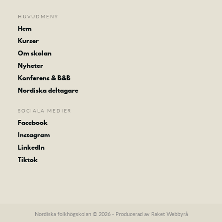
HUVUDMENY
Hem
Kurser
Om skolan
Nyheter
Konferens & B&B
Nordiska deltagare
SOCIALA MEDIER
Facebook
Instagram
LinkedIn
Tiktok
Nordiska folkhögskolan © 2026 - Producerad av
Raket Webbyrå