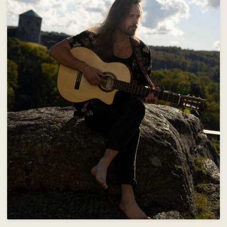
Om skolan
Nyheter
Konferens & B&B
Nordiska deltagare
Kontakt