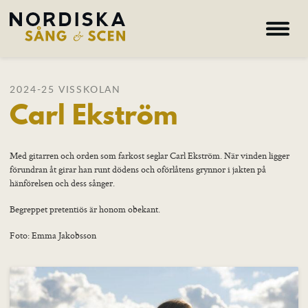
Hem
2024-25 VISSKOLAN
Carl Ekström
Om oss
Kurser
Lärare
Med gitarren och orden som farkost seglar Carl Ekström. När vinden ligger
förundran åt girar han runt dödens och oförlåtens grynnor i jakten på
Deltagare
hänförelsen och dess sånger.
Nyheter
Begreppet pretentiös är honom obekant.
Galleri
Foto: Emma Jakobsson
Hem – Nordiska folkhögskolan
Kurser