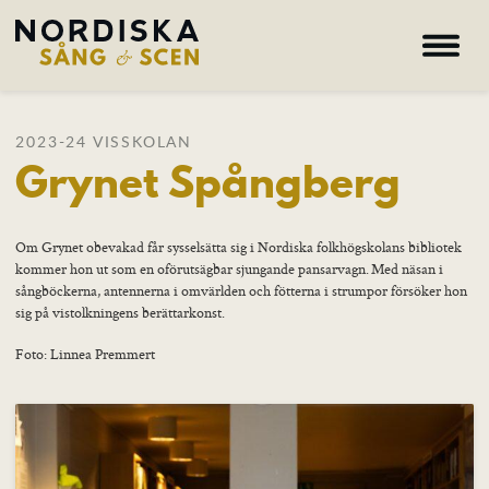
Hem
2023-24 VISSKOLAN
Grynet Spångberg
Om oss
Kurser
Lärare
Om Grynet obevakad får sysselsätta sig i Nordiska folkhögskolans bibliotek
kommer hon ut som en oförutsägbar sjungande pansarvagn. Med näsan i
Deltagare
sångböckerna, antennerna i omvärlden och fötterna i strumpor försöker hon
sig på vistolkningens berättarkonst.
Nyheter
Foto: Linnea Premmert
Galleri
Hem – Nordiska folkhögskolan
Kurser