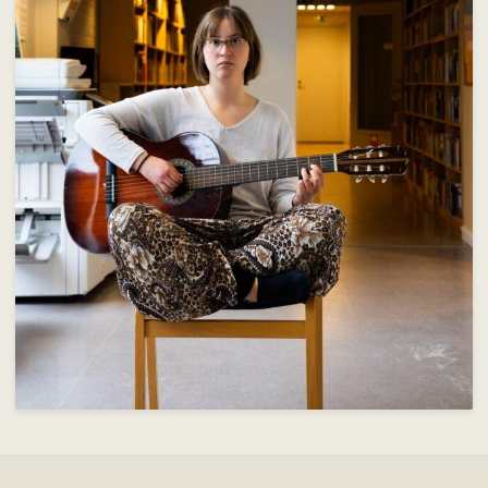
Om skolan
Nyheter
Konferens & B&B
Nordiska deltagare
Kontakt