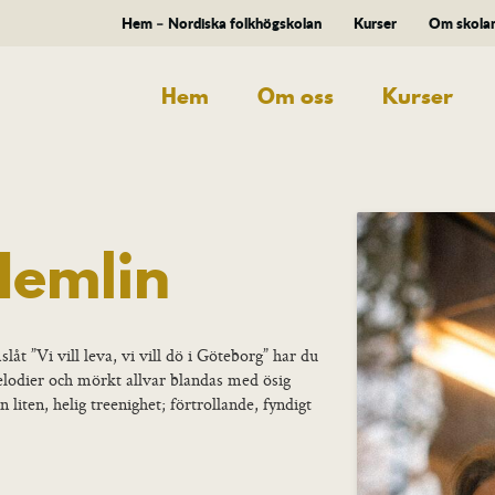
Hem – Nordiska folkhögskolan
Kurser
Om skola
Hem
Om oss
Kurser
Hemlin
t ”Vi vill leva, vi vill dö i Göteborg” har du
lodier och mörkt allvar blandas med ösig
iten, helig treenighet; förtrollande, fyndigt