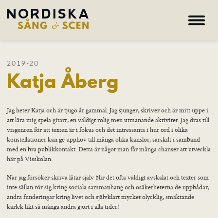
Hem
2019-20
Katja Åberg
Om oss
Kurser
Lärare
Jag heter Katja och är tjugo år gammal. Jag sjunger, skriver och är mitt uppe i
att lära mig spela gitarr, en väldigt rolig men utmanande aktivitet. Jag dras till
Deltagare
visgenren för att texten är i fokus och det intressanta i hur ord i olika
konstellationer kan ge upphov till många olika känslor, särskilt i samband
Nyheter
med en bra publikkontakt. Detta är något man får många chanser att utveckla
här på Visskolan.
Galleri
När jag försöker skriva låtar själv blir det ofta väldigt avskalat och texter som
inte sällan rör sig kring sociala sammanhang och osäkerheterna de uppbådar,
andra funderingar kring livet och självklart mycket olycklig, smäktande
Hem – Nordiska folkhögskolan
kärlek likt så många andra gjort i alla tider!
Kurser