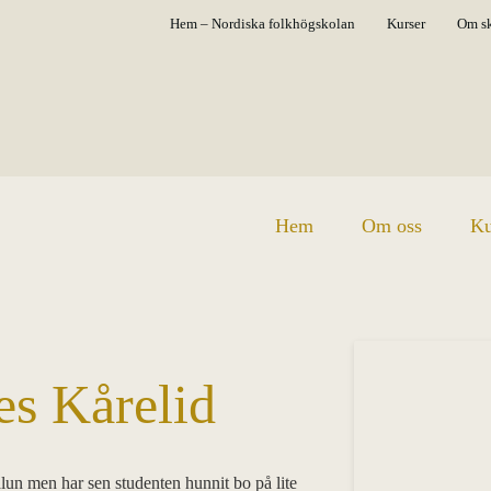
Hem – Nordiska folkhögskolan
Kurser
Om s
Hem
Om oss
Ku
es Kårelid
alun men har sen studenten hunnit bo på lite