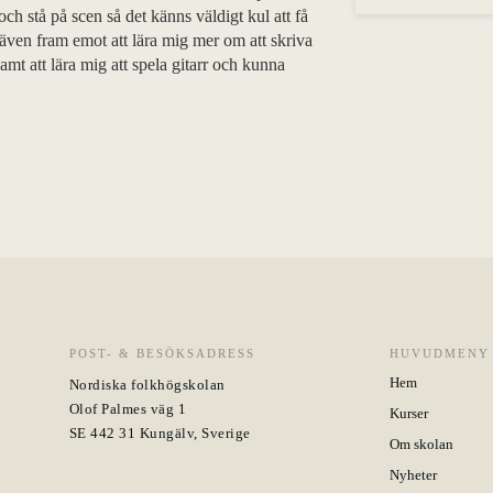
a och stå på scen så det känns väldigt kul att få
r även fram emot att lära mig mer om att skriva
samt att lära mig att spela gitarr och kunna
POST- & BESÖKSADRESS
HUVUDMENY
Hem
Nordiska folkhögskolan
Olof Palmes väg 1
Kurser
SE 442 31 Kungälv, Sverige
Om skolan
Nyheter