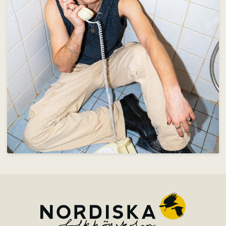
Om skolan
Nyheter
Konferens & B&B
Nordiska deltagare
Kontakt