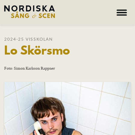
Hem
2024-25 VISSKOLAN
Lo Skörsmo
Om oss
Kurser
Lärare
Foto: Simon Karlsson Rappner
Deltagare
Nyheter
Galleri
Hem – Nordiska folkhögskolan
Kurser