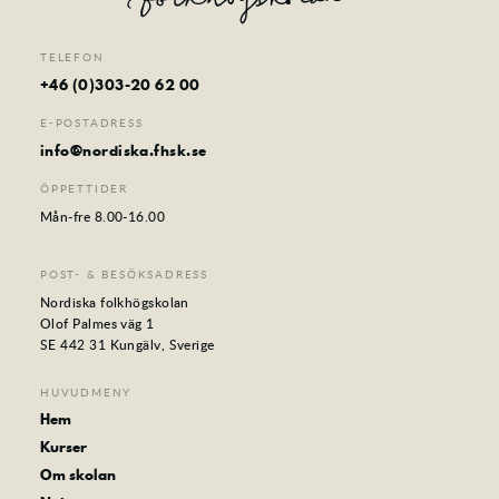
TELEFON
+46 (0)303-20 62 00
E-POSTADRESS
info@nordiska.fhsk.se
ÖPPETTIDER
Mån-fre 8.00-16.00
POST- & BESÖKSADRESS
Nordiska folkhögskolan
Olof Palmes väg 1
SE 442 31 Kungälv, Sverige
HUVUDMENY
Hem
Kurser
Om skolan