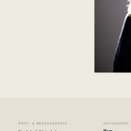
POST- & BESÖKSADRESS
HUVUDMENY