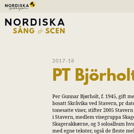
2017-18
PT Björhol
Per Gunnar Bjørholt, f. 1945, gift 
bosatt Skråvika ved Stavern, pr dat
tonesatte viser, stifter 2005 Staver
i Stavern, medlem visegruppa Ska
Skagerakkærne, og 3 soloalbum hvor
med egne tekster, også de fleste mel