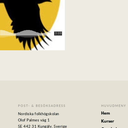
POST- & BESÖKSADRESS
HUVUDMENY
Hem
Nordiska folkhögskolan
Olof Palmes väg 1
Kurser
SE 442 31 Kungälv, Sverige