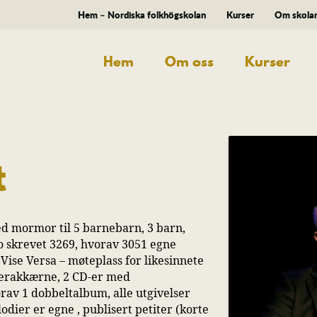
Hem – Nordiska folkhögskolan
Kurser
Om skola
Hem
Om oss
Kurser
t
med mormor til 5 barnebarn, 3 barn,
o skrevet 3269, hvorav 3051 egne
n Vise Versa – møteplass for likesinnete
gerakkærne, 2 CD-er med
av 1 dobbeltalbum, alle utgivelser
odier er egne , publisert petiter (korte