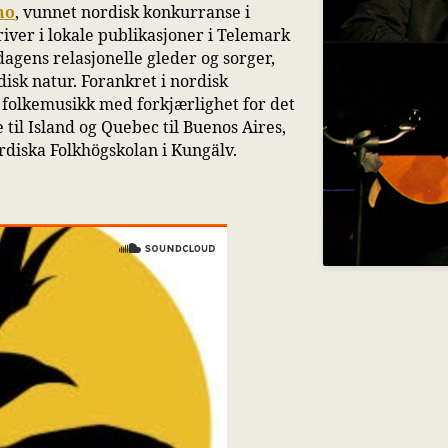
no
, vunnet nordisk konkurranse i
kriver i lokale publikasjoner i Telemark
dagens relasjonelle gleder og sorger,
disk natur. Forankret i nordisk
r folkemusikk med forkjærlighet for det
til Island og Quebec til Buenos Aires,
ordiska Folkhögskolan i Kungälv.