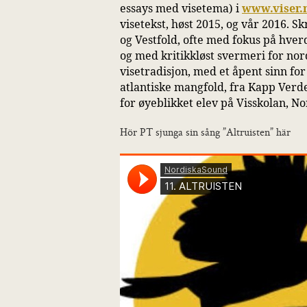
essays med visetema) i
www.viser.
visetekst, høst 2015, og vår 2016. S
og Vestfold, ofte med fokus på hver
og med kritikkløst svermeri for nor
visetradisjon, med et åpent sinn fo
atlantiske mangfold, fra Kapp Verde 
for øyeblikket elev på Visskolan, N
Hör PT sjunga sin sång ”Altruisten” här