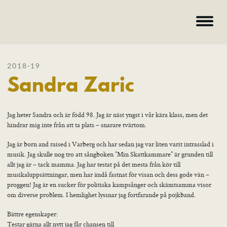
Hem
2018-19
Sandra Zaric
Om oss
Kurser
Lärare
Jag heter Sandra och är född 98. Jag är näst yngst i vår kära klass, men det
hindrar mig inte från att ta plats – snarare tvärtom.
Deltagare
Jag är born and raised i Varberg och har sedan jag var liten varit intrasslad i
Nyheter
musik. Jag skulle nog tro att sångboken ”Min Skattkammare” är grunden till
allt jag är – tack mamma. Jag har testat på det mesta från kör till
Galleri
musikaluppsättningar, men har ändå fastnat för visan och dess gode vän –
proggen! Jag är en sucker för politiska kampsånger och skämtsamma visor
om diverse problem. I hemlighet lyssnar jag fortfarande på pojkband.
Hem – Nordiska folkhögskolan
Bättre egenskaper:
Kurser
Testar gärna allt nytt jag får chansen till