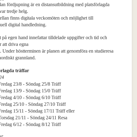
lan fördjupning är en distansutbildning med platsförlagda
 var tredje helg.
llan finns digitala veckomöten och möjlighet till
uell digital handledning.
 på egen hand innefattar tilldelade uppgifter och tid och
r att driva egna
t. Under höstterminen är planen att genomföra en studieresa
t nordiskt grannland.
örlagda träffar
24
 Fredag 23/8 - Söndag 25/8 Träff
 Fredag 13/9 - Söndag 15/0 Träff
 Fredag 4/10 - Söndag 6/10 Träff
 Fredag 25/10 - Söndag 27/10 Träff
Fredag 15/11 - Söndag 17/11 Träff eller
 Torsdag 21/11 - Söndag 24/11 Resa
 Fredag 6/12 - Söndag 8/12 Träff