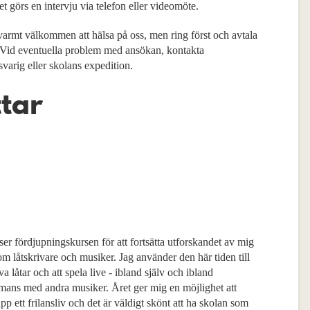
et görs en intervju via telefon eller videomöte.
varmt välkommen att hälsa på oss, men ring först och avtala
. Vid eventuella problem med ansökan, kontakta
varig eller skolans expedition.
ttar
ser fördjupningskursen för att fortsätta utforskandet av mig
om låtskrivare och musiker. Jag använder den här tiden till
iva låtar och att spela live - ibland själv och ibland
mmans med andra musiker. Året ger mig en möjlighet att
upp ett frilansliv och det är väldigt skönt att ha skolan som