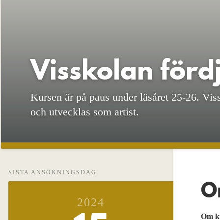
Visskolan förd
Kursen är på paus under läsåret 25-26. Vis
och utvecklas som artist.
SISTA ANSÖKNINGSDAG
O
2024
Om k