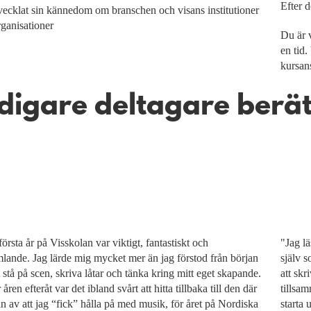
Efter d
vecklat sin kännedom om branschen och visans institutioner
rganisationer
Du är 
en tid
kursans
idigare deltagare berä
första år på Visskolan var viktigt, fantastiskt och
"Jag lä
lande. Jag lärde mig mycket mer än jag förstod från början
själv s
 stå på scen, skriva låtar och tänka kring mitt eget skapande.
att skr
åren efteråt var det ibland svårt att hitta tillbaka till den där
tillsa
n av att jag “fick” hålla på med musik, för året på Nordiska
starta 