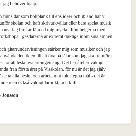
r jag behöver hjälp.
 finns där som bollplank till ens idéer och ibland har vi
tanför skolan och haft skrivarkvällar eller bara spelat musik
mmans. Jag brukar få med mig mycket från helgerna med
workshops - gästlärarna är extremt duktiga inom sina ämnen.
och gitarrundervisningen stärker mig som musiker och jag
använda den tiden till att öva på låtar som jag ska framföra
ler för att testa nya arrangemang. Det här året är väldigt
nda från första året på Visskolan, för nu är det jag själv
te ta alla beslut och arbeta mot mina egna mål - det är
nde men också väldigt lärorikt, och kul!"
e Jonsson