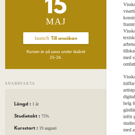
15
Vissko
visart
konstn
MAJ
framtr
Vissk
Till ansökan
texts
launch
arbeta
tillsk
Kursen är på paus under läsåret
25-26.
med si
omfatt
Vissko
träffa
SNABBFAKTA
artist
digita
Längd :
helg f
1 år
gästlä
Studietakt :
75%
inför 
studie
Kursstart :
19 augusti
med ar