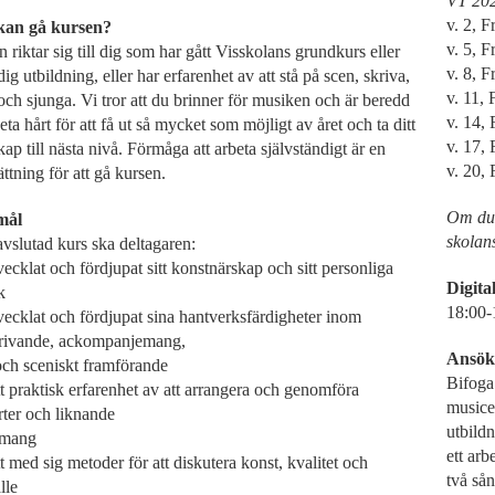
VT 20
v. 2, 
kan gå kursen?
v. 5, 
 riktar sig till dig som har gått Visskolans grundkurs eller
v. 8, 
dig utbildning, eller har erfarenhet av att stå på scen, skriva,
v. 11,
och sjunga. Vi tror att du brinner för musiken och är beredd
v. 14,
beta hårt för att få ut så mycket som möjligt av året och ta ditt
v. 17,
skap till nästa nivå. Förmåga att arbeta självständigt är en
v. 20,
ättning för att gå kursen.
Om du 
mål
skola
avslutad kurs ska deltagaren:
ecklat och fördjupat sitt konstnärskap och sitt personliga
Digita
k
18:00-1
vecklat och fördjupat sina hantverksfärdigheter inom
krivande, ackompanjemang,
Ansök
och sceniskt framförande
Bifoga 
t praktisk erfarenhet av att arrangera och genomföra
musicer
rter och liknande
utbildn
emang
ett arb
t med sig metoder för att diskutera konst, kvalitet och
två sån
lle