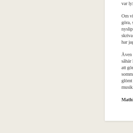
var ly
Om vis
göra, 
nyslip
skriva
har ja
Även 
såhär 
att gö
sommar
glömt 
musik
Mathi