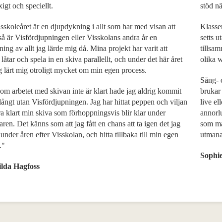
xigt och speciellt.
stöd nä
skoleåret är en djupdykning i allt som har med visan att
Klassen
så är Visfördjupningen eller Visskolans andra år en
setts u
ning av allt jag lärde mig då. Mina projekt har varit att
tillsa
 låtar och spela in en skiva parallellt, och under det här året
olika 
g lärt mig otroligt mycket om min egen process.
Sång- 
om arbetet med skivan inte är klart hade jag aldrig kommit
brukar 
långt utan Visfördjupningen. Jag har hittat peppen och viljan
live el
ra klart min skiva som förhoppningsvis blir klar under
annorlu
en. Det känns som att jag fått en chans att ta igen det jag
som mås
under åren efter Visskolan, och hitta tillbaka till min egen
utmana
."
Sophi
lda Hagfoss