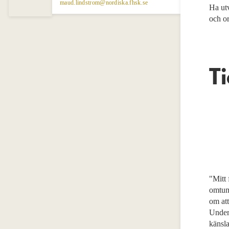
maud.lindstrom@nordiska.fhsk.se
Ha ut
och o
T
"Mitt 
omtum
om att
Under 
känsla