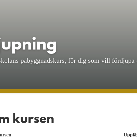
jupning
skolans påbyggnadskurs, för dig som vill fördjupa
m kursen
ursen
Upplä