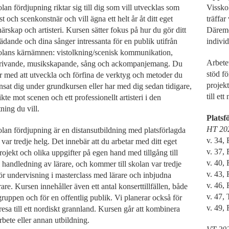
lan fördjupning riktar sig till dig som vill utvecklas som
Vissko
ist och scenkonstnär och vill ägna ett helt år åt ditt eget
träffar
ärskap och artisteri. Kursen sätter fokus på hur du gör ditt
Däreme
ädande och dina sånger intressanta för en publik utifrån
individ
olans kärnämnen: vistolkning/scenisk kommunikation,
Arbetet
krivande, musikskapande, sång och ackompanjemang. Du
stöd fö
r med att utveckla och förfina de verktyg och metoder du
projek
ansat dig under grundkursen eller har med dig sedan tidigare,
till et
kte mot scenen och ett professionellt artisteri i den
ning du vill.
Platsf
HT 20
lan fördjupning är en distansutbildning med platsförlagda
v. 34,
r var tredje helg. Det innebär att du arbetar med ditt eget
v. 37,
projekt och olika uppgifter på egen hand med tillgång till
v. 40,
l handledning av lärare, och kommer till skolan var tredje
v. 43,
ör undervisning i masterclass med lärare och inbjudna
v. 46, 
rare. Kursen innehåller även ett antal konserttillfällen, både
v. 47,
gruppen och för en offentlig publik. Vi planerar också för
v. 49,
resa till ett nordiskt grannland. Kursen går att kombinera
bete eller annan utbildning.