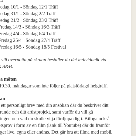
25
Fredag 10/1 - Söndag 12/1 Träff
Fredag 31/1 - Söndag 2/2 Träff
Fredag 21/2 - Söndag 23/2 Träff
 Fredag 14/3 - Söndag 16/3 Träff
 Fredag 4/4 - Söndag 6/4 Träff
 Fredag 25/4 - Söndag 27/4 Träff
 Fredag 16/5 - Söndag 18/5 Festival
vill
övernatta
på skolan beställer du det individuellt via
ns B&B.
la möten
9.30, måndagar som inte följer på platsförlagd helgträff.
an
ett personligt brev med din ansökan där du beskriver ditt
ande och ditt artistprojekt, samt varför du vill gå
ingen och vad du skulle vilja fördjupa dig i. Bifoga också
etsprov i form av en film (länk till Youtube) där du framför
ger live, egna eller andras. Det går bra att filma med mobil.