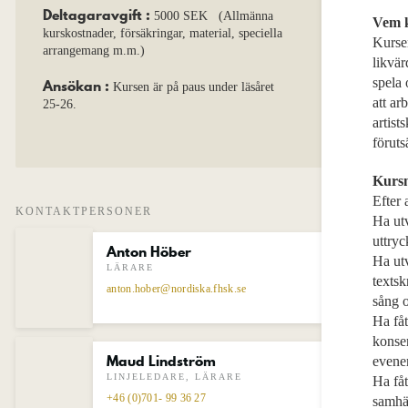
Deltagaravgift :
5000 SEK (Allmänna
Vem 
kurskostnader, försäkringar, material, speciella
Kursen
arrangemang m.m.)
likvär
spela 
Ansökan :
Kursen är på paus under läsåret
att ar
25-26.
artist
föruts
Kurs
Efter 
KONTAKTPERSONER
Ha utv
uttryc
Anton Höber
Ha ut
LÄRARE
texts
anton.hober@nordiska.fhsk.se
sång 
Ha fåt
konse
Maud Lindström
even
LINJELEDARE, LÄRARE
Ha fåt
+46 (0)701- 99 36 27
samhä