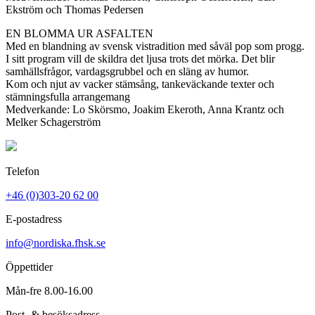
Ekström och Thomas Pedersen
EN BLOMMA UR ASFALTEN
Med en blandning av svensk vistradition med såväl pop som progg.
I sitt program vill de skildra det ljusa trots det mörka. Det blir
samhällsfrågor, vardagsgrubbel och en släng av humor.
Kom och njut av vacker stämsång, tankeväckande texter och
stämningsfulla arrangemang
Medverkande: Lo Skörsmo, Joakim Ekeroth, Anna Krantz och
Melker Schagerström
Telefon
+46 (0)303-20 62 00
E-postadress
info@nordiska.fhsk.se
Öppettider
Mån-fre 8.00-16.00
Post- & besöksadress