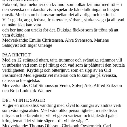
Fula ord, fina melodier och kvinnor som tolkar kvinnor med rötter i
den svenska och danska visan spelar de både tolkningar och egen
musik. Musik som balanserar mellan det allvarliga och lekfulla.
Vi är glada, arga, ledsna, frustrerade, sårbara, starka svaga ja allt vad
en människa kan vara
och ber inte om ursäkt för det. Duktiga flickor som är trötta på att
vara duktiga.
Medverkande: Emilie Christensen, Alva Svensson, Marlene
Sahlqvist och Inger Unenge
PAA RIKTIGT
Med en 12 strängad gitarr, tajta trummor och svängiga stämmor vill
vi utforska vad som är på riktigt och vad som är påhittat i den brutala
verkligheten. Kryddigt och bitterljuvt, som en sipp av en Old
Fashioned! Med egenskrivet material och tolkningar på svenska,
danska och engelska.
Medverkande: Olof Simonsson Vento, Solvej Ask, Alfred Eriksson
och Brita Lodmark Wallner
DET VI INTE SÄGER
Vi ger en musikalisk vandring med såväl tolkningar av andras verk
som våra egna alster. Med våra olika personligheter, musikaliska
uttryck och erfarenheter vill vi ge en varierad och tänkvärd palett
kring temat ”det vi inte säger – dit vi inte vågar”.
Medverkande: Thomas Ohlsson, Christoph Oesterreich, Carl