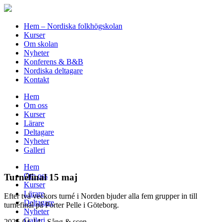
Hem – Nordiska folkhögskolan
Kurser
Om skolan
Nyheter
Konferens & B&B
Nordiska deltagare
Kontakt
Hem
Om oss
Kurser
Lärare
Deltagare
Nyheter
Galleri
Hem
Om oss
Turnéfinal 15 maj
Kurser
Lärare
Efter två veckors turné i Norden bjuder alla fem grupper in till
Deltagare
turnéfinal på Porter Pelle i Göteborg.
Nyheter
Galleri
2025-04-14 - Sång & scen