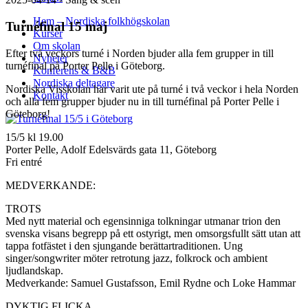
Hem – Nordiska folkhögskolan
Turnéfinal 15 maj
Kurser
Om skolan
Efter två veckors turné i Norden bjuder alla fem grupper in till
Nyheter
turnéfinal på Porter Pelle i Göteborg.
Konferens & B&B
Nordiska deltagare
Nordiska Visskolan har varit ute på turné i två veckor i hela Norden
Kontakt
och alla fem grupper bjuder nu in till turnéfinal på Porter Pelle i
Göteborg!
15/5 kl 19.00
Porter Pelle, Adolf Edelsvärds gata 11, Göteborg
Fri entré
MEDVERKANDE:
TROTS
Med nytt material och egensinniga tolkningar utmanar trion den
svenska visans begrepp på ett ostyrigt, men omsorgsfullt sätt utan att
tappa fotfästet i den sjungande berättartraditionen. Ung
singer/songwriter möter retrotung jazz, folkrock och ambient
ljudlandskap.
Medverkande: Samuel Gustafsson, Emil Rydne och Loke Hammar
DYKTIG FLICKA