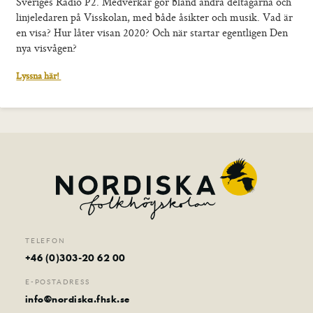
Sveriges Radio P2. Medverkar gör bland andra deltagarna och
Om skolan
linjeledaren på Visskolan, med både åsikter och musik. Vad är
Nyheter
en visa? Hur låter visan 2020? Och när startar egentligen Den
Konferens & B&B
nya visvågen?
Nordiska deltagare
Lyssna här!
Kontakt
TELEFON
+46 (0)303-20 62 00
E-POSTADRESS
info@nordiska.fhsk.se