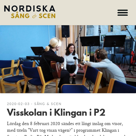
Hem
Om oss
Kurser
Lärare
Deltagare
Nyheter
Galleri
2020-02-03 - SÅNG & SCEN
Visskolan i Klingan i P2
Hem – Nordiska folkhögskolan
Lördag den 8 februari 2020 sändes ett långt inslag om visor,
med titeln ”Vart tog visan vägen?” i programmet Klingan i
Kurser