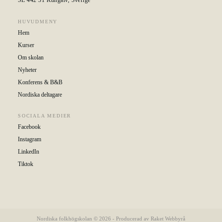
SE 442 31 Kungälv, Sverige
HUVUDMENY
Hem
Kurser
Om skolan
Nyheter
Konferens & B&B
Nordiska deltagare
SOCIALA MEDIER
Facebook
Instagram
LinkedIn
Tiktok
Nordiska folkhögskolan © 2026 - Producerad av
Raket Webbyrå