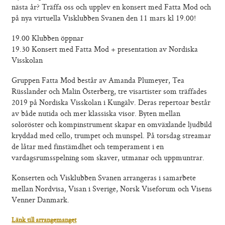
Om skolan
nästa år? Träffa oss och upplev en konsert med Fatta Mod och
på nya virtuella Visklubben Svanen den 11 mars kl 19.00!
Nyheter
Konferens & B&B
19.00 Klubben öppnar
Nordiska deltagare
19.30 Konsert med Fatta Mod + presentation av Nordiska
Kontakt
Visskolan
Gruppen Fatta Mod består av Amanda Plumeyer, Tea
Rüsslander och Malin Österberg, tre visartister som träffades
2019 på Nordiska Visskolan i Kungälv. Deras repertoar består
av både nutida och mer klassiska visor. Byten mellan
soloröster och kompinstrument skapar en omväxlande ljudbild
kryddad med cello, trumpet och munspel. På torsdag streamar
de låtar med finstämdhet och temperament i en
vardagsrumsspelning som skaver, utmanar och uppmuntrar.
Konserten och Visklubben Svanen arrangeras i samarbete
mellan Nordvisa, Visan i Sverige, Norsk Viseforum och Visens
Venner Danmark.
Länk till arrangemanget