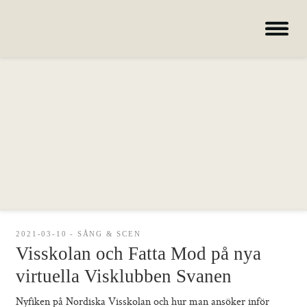
Hem
Om oss
Kurser
Lärare
Deltagare
Nyheter
Galleri
2021-03-10 - SÅNG & SCEN
Visskolan och Fatta Mod på nya
virtuella Visklubben Svanen
Hem – Nordiska folkhögskolan
Kurser
Nyfiken på Nordiska Visskolan och hur man ansöker inför