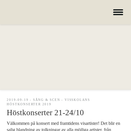
Hem
Om oss
Kurser
Lärare
Deltagare
Nyheter
Galleri
2019-09-19 - SÅNG & SCEN - VISSKOLANS
HÖSTKONSERTER 2019
Höstkonserter 21-24/10
Hem – Nordiska folkhögskolan
Välkommen på konsert med framtidens visartister! Det blir en
Kurser
salig blandning av tolkningar av alla möjliga artister, från