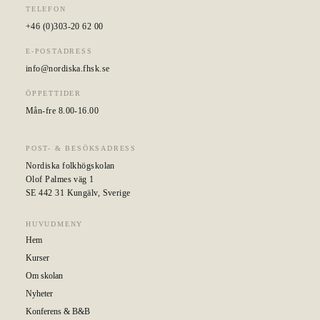
TELEFON
+46 (0)303-20 62 00
E-POSTADRESS
info@nordiska.fhsk.se
ÖPPETTIDER
Mån-fre 8.00-16.00
POST- & BESÖKSADRESS
Nordiska folkhögskolan
Olof Palmes väg 1
SE 442 31 Kungälv, Sverige
HUVUDMENY
Hem
Kurser
Om skolan
Nyheter
Konferens & B&B