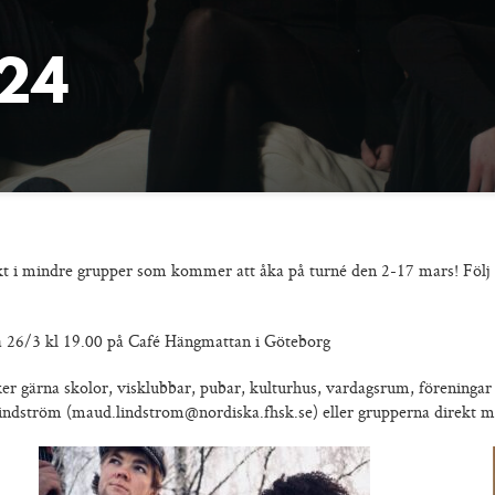
024
 i mindre grupper som kommer att åka på turné den 2-17 mars! Följ ä
a 26/3 kl 19.00 på Café Hängmattan i Göteborg
r gärna skolor, visklubbar, pubar, kulturhus, vardagsrum, föreningar
indström (maud.lindstrom@nordiska.fhsk.se) eller grupperna direkt me