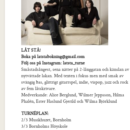
LÅT STÅ!
Boka på latstabokning@gmail.com
Följ oss på Instagram: latsta_turne
Småstadsångest, sena nätter på 2-långgatan och känslan av
nytvättade lakan. Med texten i fokus men med smak av
svängig bas, glittrigt gitarrspel, indie, vispop, jazz och rock
av fem låtskrivare.
Medverkande: Alice Berglund, Wilmer Jeppsson, Hilma
Phalén, Ester Haslund Gjerild och Wilma Björklund
TURNÉPLAN:
2/3 Musikhuzet, Bornholm
3/3 Bornholms Höyskole