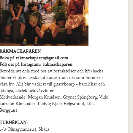
RÄKMACKAPÄREN
Boka på räkmackapären@gmail.com
Följ oss på Instagram: rakmackaparen
Beredda att dela med oss av betraktelser och life-hacks
bjuder vi på en avskalad konsert om det som bränner i
våra liv. Allt blir vackert till gitarrkomp - barnlekar och
fåfänga, kärlek och vårvinter.
Medverkande: Morgan Knudsen, Grynet Spångberg, Vide
Larsson Kinnander, Ludvig Kjaer Helgstrand, Lilja
Bergquist
TURNÉPLAN:
5/3 Olinsgymnasiet, Skara