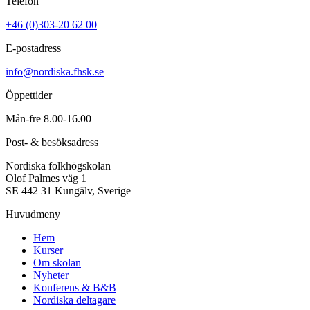
Telefon
+46 (0)303-20 62 00
E-postadress
info@nordiska.fhsk.se
Öppettider
Mån-fre 8.00-16.00
Post- & besöksadress
Nordiska folkhögskolan
Olof Palmes väg 1
SE 442 31 Kungälv, Sverige
Huvudmeny
Hem
Kurser
Om skolan
Nyheter
Konferens & B&B
Nordiska deltagare