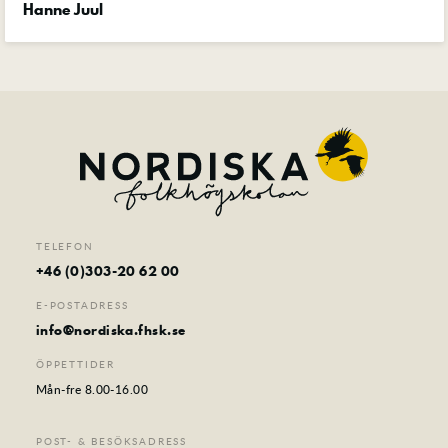
Hanne Juul
Om skolan
Nyheter
Konferens & B&B
Nordiska deltagare
Kontakt
TELEFON
+46 (0)303-20 62 00
E-POSTADRESS
info@nordiska.fhsk.se
ÖPPETTIDER
Mån-fre 8.00-16.00
POST- & BESÖKSADRESS