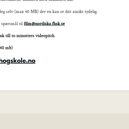
deg selv (max 40 MB) der en kan se ditt ansikt tydelig.
e spørsmål til
film@nordiska.fhsk.se
 till to minutters videopitch
 40 mb)
ehogskole.no