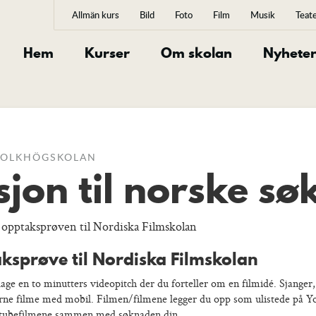
Allmän kurs
Bild
Foto
Film
Musik
Teat
Hem
Kurser
Om skolan
Nyhete
 FOLKHÖGSKOLAN
jon til norske sø
 opptaksprøven til Nordiska Filmskolan
ksprøve til Nordiska Filmskolan
e en to minutters videopitch der du forteller om en filmidé. Sjanger, 
jerne filme med mobil. Filmen/filmene legger du opp som ulistede på Yo
utubefilmene sammen med søknaden din.