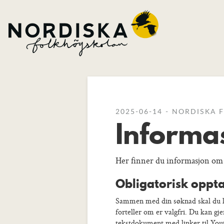
2025-06-14 - NORDISKA
Informas
Her finner du informasjon om
Obligatorisk oppta
Sammen med din søknad skal du lag
forteller om er valgfri. Du kan g
tekstdokument med linker til Yo