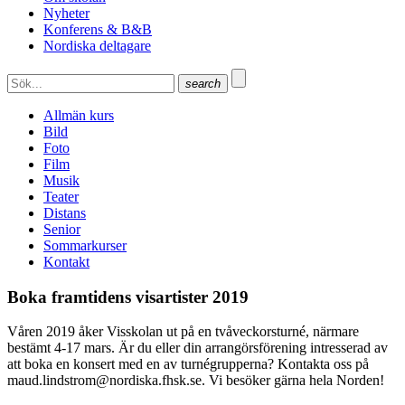
Nyheter
Konferens & B&B
Nordiska deltagare
search
Allmän kurs
Bild
Foto
Film
Musik
Teater
Distans
Senior
Sommarkurser
Kontakt
Boka framtidens visartister 2019
Våren 2019 åker Visskolan ut på en tvåveckorsturné, närmare
bestämt 4-17 mars. Är du eller din arrangörsförening intresserad av
att boka en konsert med en av turnégrupperna? Kontakta oss på
maud.lindstrom@nordiska.fhsk.se. Vi besöker gärna hela Norden!