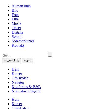
Allmän kurs
Bild
Foto
Film
Musik
Teater
Distans
Senior
Sommarkurser
Kontakt
search
Sök
close
Hem
Kurser
Om skolan
Nyheter
Konferens & B&B
Nordiska deltagare
Hem
Kurser
Om skolan