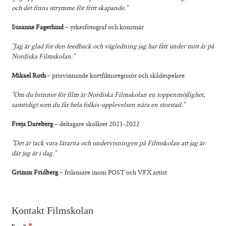
och det finns utrymme för fritt skapande.”
Susanne Fagerlund
– yrkesfotograf och konstnär
”Jag är glad for den feedback och vägledning jag har fått under mitt år på
Nordiska Filmskolan.”
Mikael Roth
– prisvinnande kortfilmsregissör och skådespelare
”Om du brinner för film är Nordiska Filmskolan en toppenmöjlighet,
samtidigt som du får hela folkis-upplevelsen nära en storstad.”
Freja Dareberg
– deltagare skolåret 2021-2022
”Det är tack vara lärarna och undervisningen på Filmskolan att jag är
där jag är i dag.”
Grimm Fridberg
– frilansare inom POST och VFX artist
Kontakt Filmskolan
*