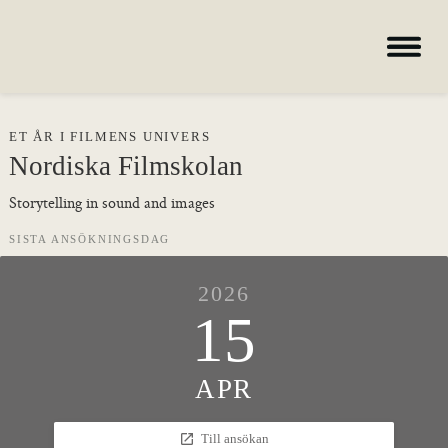
Hem
ET ÅR I FILMENS UNIVERS
Nordiska Filmskolan
Kurser
Storytelling in sound and images
Om skolan
Nyheter
SISTA ANSÖKNINGSDAG
Konferens & B&B
2026
Nordiska deltagare
15
search
APR
Allmän kurs
launch
Till ansökan
Bild