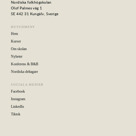
Nordiska folkhögskolan
Olof Palmes väg 1
SE 442 31 Kungälv, Sverige
HUVUDMENY
Hem
Kurser
Om skolan
Nyheter
Konferens & B&B
Nordiska deltagare
SOCIALA MEDIER
Facebook
Instagram
LinkedIn
Tiktok