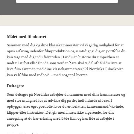
Foto
Film
Musik
Teater
Målet med filmkurset
Distans
Sammen med dig og dine klassekammerater vil vi gi dig mulighed for at
Senior
opnå erfaring indenfor filmproduktion og samtidigt gi dig en portfolie du
Sommarkurser
kan tage med dig ind i fremtiden.
Har du en historie du simpelthen er
Kontakt
nødt til at fortælle? En ide som verden bare skal ta del af? Vil du lære at
lave film sammen med dine klassekammerater?
På Nordiska Filmskolan
kan vi li’ film med indhold – med noget på hjertet.
Deltagere
Som deltager på Nordiska arbejder du sammen med dine kammerater og
med stor mulighed for at udvikle dig på det individuelle niveau. I
opbygger jeres eget portfolie hvor du er forfatter, kameramand/-kvinde,
klipper eller instruktør. Det gir merit, men ikke afgørende, for din
ansøgning at du har erfaring med både film og kan lide at arbejde i
gruppe.