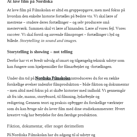
At
lave
film på Nordiska
At lave film på Filmskolan er altid en gruppeopgave, men med fokus på
hvordan den enkelte historie fortælles på bedste vis.
Vi skal lære af
mestrene – studere deres fortællinger – og selv producere små
mesterværk. Sammen skal vi lære af hinanden. Lære af vores fejl. Vores
succéer. Vi skal forstå og anvende filmsproget – fortællinger i lyd og
billede.
Storytelling in sound and images.
Storytelling is showing – not telling
Derfor har vi et bredt udvalg af smart og tilgængelig teknisk udstyr som
kan fungere som hjælpemidler for filmarbejdet og -fortællingen.
Under din tid på
Nordiska Filmskolan
introduceres du for en række
forskellige øvelser indenfor filmproduktion
– både fiktion og dokumentar
– men altid med fokus på at skabe historier med indhold
.
Vi gennemgår
alt fra ide, manus, storyboard, til filmning, lydarbejde og
redigering.
Gennem teori og praksis opbygger du forskellige værktøjer
som du kan bruge når du laver film med dine studiekammerater.
Hvert
kreativt valg har betydelse for den færdige produktion.
Fiktion, dokumentar, eller noget derimellem
På
Nordiska Filmskolan
har du adgang til al udstyr og