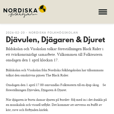
Hem
2026-02-20 - NORDISKA FOLKHÖGSKOLAN
Djävulen, Djägaren & Djuret
Kurser
Bildskolan och Visskolan tolkar föreställningen Black Rider i
Om skolan
ett tvärkonstnärligt samarbete. Välkommen till Folkteatern
Nyheter
onsdagen den 1 april klockan 17.
Konferens & B&B
Bildskolan och Visskolan från Nordiska folkhögskolan har tillsammans
tolkat den omskrivna pjäsen
The Black Rider.
Nordiska deltagare
Onsdagen den 1 april 17.00 omvandlas Folkteatern till en djup skog. Se
föreställningen
Djävulen, Djägaren & Djuret.
search
När djägaren är borta dansar djuren på bordet- följ med in i det dunkla på
en musikalisk och visuell utflykt. Det kommer att serveras en buffé av
Allmän kurs
kör, rave och förbjuden kärlek.
Bild