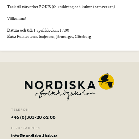
Foto
Tack till nätverket FOKIS (folkbildning och kultur i samverkan).
Film
Välkomna!
Musik
Datum och tid:
1 april klockan 17:00
Teater
Plats:
Folkteaterns foajéscen, Järntorget, Göteborg
Distans
Senior
Sommarkurser
Kontakt
TELEFON
+46 (0)303-20 62 00
E-POSTADRESS
info@nordiska.fhsk.se